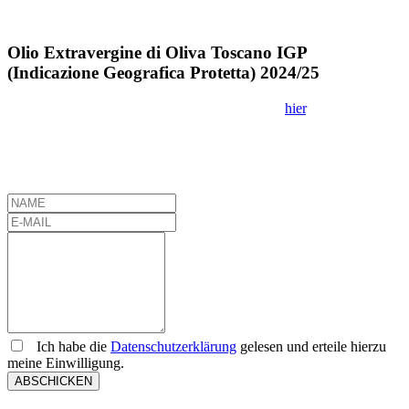
Olio Extravergine di Oliva Toscano IGP
(Indicazione Geografica Protetta) 2024/25
Informationen zur Zertifizierung IGP finden Sie
hier
.
0,5 l à 21,50 € (43€/l) (inkl. Versand)
Bestellung Vino & Olio
NAME
E-
MAIL
NACHRICHT
Datenschutz
Ich habe die
Datenschutzerklärung
gelesen und erteile hierzu
meine Einwilligung.