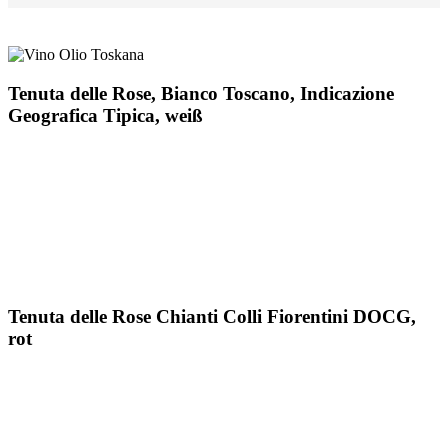
Tenuta delle Rose, Bianco Toscano, Indicazione
Geografica Tipica, weiß
0,75 l à 10,50 € (inkl. Versand)
Eine Cuvée aus zwei typisch toskanischen Rebsorten: Trebbiano
Toscano und Malvasia. Der Wein zeichnet sich aus durch seine
strohgelbe Färbung mit grünlichen Reflexen, süße, fruchtige
Duftnoten und einen erfrischenden Geschmack. Eignet sich
vorzüglich als Begleitung zu Vorspeisen und anderen leichten
Gerichten sowie als sommerlicher „Aperitivo“.
Tenuta delle Rose Chianti Colli Fiorentini DOCG,
rot
0,75 l à 13,50 € (inkl. Versand)
Enthält die Rebsorten Sangiovese, Canaiolo, Trebbiano Toscano
und Malvasia. Im Fass gereift, ist er von lebendiger, granatroter
Farbe und zeichnet sich durch leichte Noten Brombeere, Veilchen