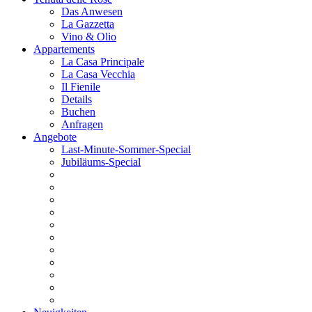
Das Anwesen
La Gazzetta
Vino & Olio
Appartements
La Casa Principale
La Casa Vecchia
Il Fienile
Details
Buchen
Anfragen
Angebote
Last-Minute-Sommer-Special
Jubiläums-Special