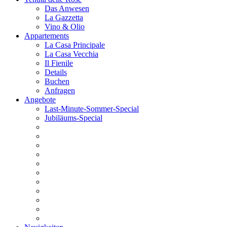
Das Anwesen
La Gazzetta
Vino & Olio
Appartements
La Casa Principale
La Casa Vecchia
Il Fienile
Details
Buchen
Anfragen
Angebote
Last-Minute-Sommer-Special
Jubiläums-Special