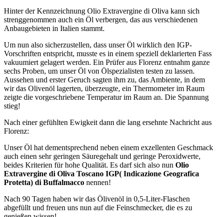
Hinter der Kennzeichnung Olio Extravergine di Oliva kann sich
strenggenommen auch ein Öl verbergen, das aus verschiedenen
Anbaugebieten in Italien stammt.
Um nun also sicherzustellen, dass unser Öl wirklich den IGP-
Vorschriften entspricht, musste es in einem speziell deklarierten Fass
vakuumiert gelagert werden. Ein Prüfer aus Florenz entnahm ganze
sechs Proben, um unser Öl von Ölspezialisten testen zu lassen.
Aussehen und erster Geruch sagten ihm zu, das Ambiente, in dem
wir das Olivenöl lagerten, überzeugte, ein Thermometer im Raum
zeigte die vorgeschriebene Temperatur im Raum an. Die Spannung
stieg!
Nach einer gefühlten Ewigkeit dann die lang ersehnte Nachricht aus
Florenz:
Unser Öl hat dementsprechend neben einem exzellenten Geschmack
auch einen sehr geringen Säuregehalt und geringe Peroxidwerte,
beides Kriterien für hohe Qualität. Es darf sich also nun
Olio
Extravergine di Oliva Toscano IGP( Indicazione Geografica
Protetta) di Buffalmacco
nennen!
Nach 90 Tagen haben wir das Ölivenöl in 0,5-Liter-Flaschen
abgefüllt und freuen uns nun auf die Feinschmecker, die es zu
genießen wissen!