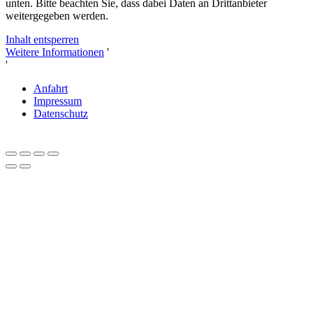
unten. Bitte beachten Sie, dass dabei Daten an Drittanbieter
weitergegeben werden.
Inhalt entsperren
Weitere Informationen
'
'
Anfahrt
Impressum
Datenschutz
Close
this
module
Liebe Herbstliebhaber und Genießer*innen,
Feiern Sie mit uns 20 Jahre Tenuta delle Rose!
Sichern
Sie sich jetzt 20% Jubiläums-Rabatt
auf Ihren
Herbsturlaub in der Toskana,
vom 03.10. bis
15.11.2026
.