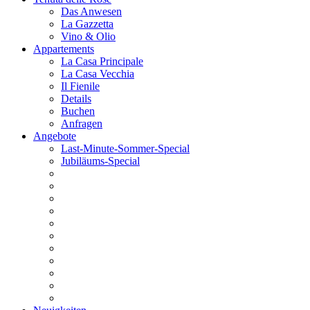
Das Anwesen
La Gazzetta
Vino & Olio
Appartements
La Casa Principale
La Casa Vecchia
Il Fienile
Details
Buchen
Anfragen
Angebote
Last-Minute-Sommer-Special
Jubiläums-Special