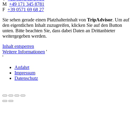
M
+49 171 345 8781
F
+39 0571 69 68 27
Sie sehen gerade einen Platzhalterinhalt von
TripAdvisor
. Um auf
den eigentlichen Inhalt zuzugreifen, klicken Sie auf den Button
unten. Bitte beachten Sie, dass dabei Daten an Drittanbieter
weitergegeben werden.
Inhalt entsperren
Weitere Informationen
'
'
Anfahrt
Impressum
Datenschutz
Close
this
module
Liebe Herbstliebhaber und Genießer*innen,