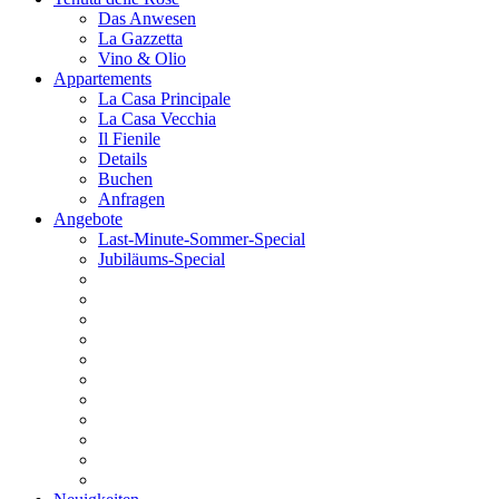
Das Anwesen
La Gazzetta
Vino & Olio
Appartements
La Casa Principale
La Casa Vecchia
Il Fienile
Details
Buchen
Anfragen
Angebote
Last-Minute-Sommer-Special
Jubiläums-Special