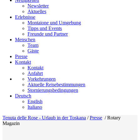
Neuigkeiten
Newsletter
Aktuelles
Erlebnisse
Montaione und Umgebung
Tipps und Events
Freunde und Partner
Menschen
Team
Gäste
Presse
Kontakt
Kontakt
Anfahrt
Vorkehrungen
Aktuelle Reisebestimmungen
Stornierungsbedingungen
Deutsch
English
Italiano
Tenuta delle Rose - Urlaub in der Toskana
/
Presse
/
Rotary
Magazin