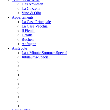
Das Anwesen
La Gazzetta
Vino & Olio
Appartements
La Casa Principale
La Casa Vecchia
Il Fienile
Details
Buchen
Anfragen
Angebote
Last-Minute-Sommer-Special
Jubiläums-Special