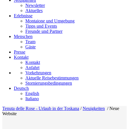
Neuigkeiten
Newsletter
Aktuelles
Erlebnisse
Montaione und Umgebung
Tipps und Events
Freunde und Partner
Menschen
Team
Gäste
Presse
Kontakt
Kontakt
Anfahrt
Vorkehrungen
Aktuelle Reisebestimmungen
Stornierungsbedingungen
Deutsch
English
Italiano
Tenuta delle Rose - Urlaub in der Toskana
/
Neuigkeiten
/
Neue
Website