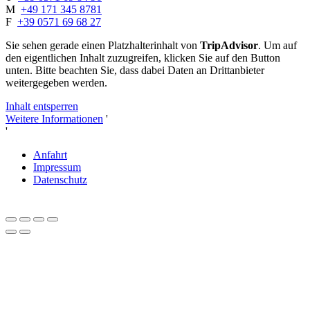
M
+49 171 345 8781
F
+39 0571 69 68 27
Sie sehen gerade einen Platzhalterinhalt von
TripAdvisor
. Um auf
den eigentlichen Inhalt zuzugreifen, klicken Sie auf den Button
unten. Bitte beachten Sie, dass dabei Daten an Drittanbieter
weitergegeben werden.
Inhalt entsperren
Weitere Informationen
'
'
Anfahrt
Impressum
Datenschutz
Close
this
module
Liebe Herbstliebhaber und Genießer*innen,