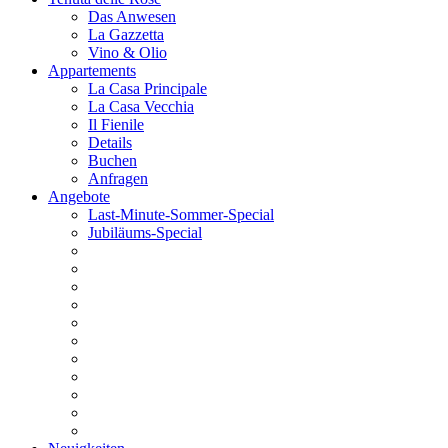
Das Anwesen
La Gazzetta
Vino & Olio
Appartements
La Casa Principale
La Casa Vecchia
Il Fienile
Details
Buchen
Anfragen
Angebote
Last-Minute-Sommer-Special
Jubiläums-Special