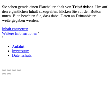
Sie sehen gerade einen Platzhalterinhalt von
TripAdvisor
. Um auf
den eigentlichen Inhalt zuzugreifen, klicken Sie auf den Button
unten. Bitte beachten Sie, dass dabei Daten an Drittanbieter
weitergegeben werden.
Inhalt entsperren
Weitere Informationen
'
'
Anfahrt
Impressum
Datenschutz
Close
this
module
Liebe Herbstliebhaber und Genießer*innen,
Feiern Sie mit uns 20 Jahre Tenuta delle Rose!
Sichern
Sie sich jetzt 20% Jubiläums-Rabatt
auf Ihren