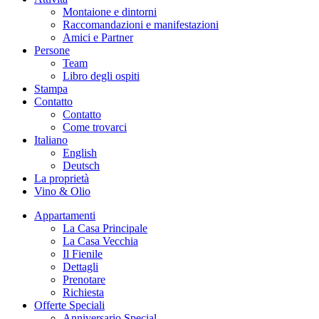
Montaione e dintorni
Raccomandazioni e manifestazioni
Amici e Partner
Persone
Team
Libro degli ospiti
Stampa
Contatto
Contatto
Come trovarci
Italiano
English
Deutsch
La proprietà
Vino & Olio
Appartamenti
La Casa Principale
La Casa Vecchia
Il Fienile
Dettagli
Prenotare
Richiesta
Offerte Speciali
Anniversario Special