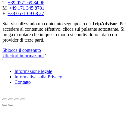
T
+39 0571 69 84 96
M
+49 171 345 8781
F
+39 0571 69 68 27
Stai visualizzando un contenuto segnaposto da
TripAdvisor
. Per
accedere al contenuto effettivo, clicca sul pulsante sottostante. Si
prega di notare che in questo modo si condividono i dati con
provider di terze parti.
Sblocca il contenuto
Ulteriori informazioni
'
'
Informazione legale
Informativa sulla Privacy
Contatto
Close
this
module
Cari amanti dell'autunno e buongustai,