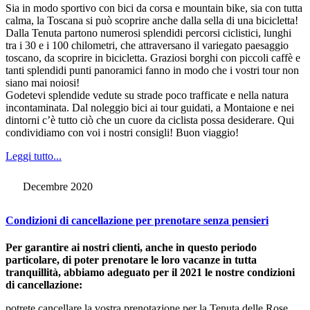
Sia in modo sportivo con bici da corsa e mountain bike, sia con tutta
calma, la Toscana si può scoprire anche dalla sella di una bicicletta!
Dalla Tenuta partono numerosi splendidi percorsi ciclistici, lunghi
tra i 30 e i 100 chilometri, che attraversano il variegato paesaggio
toscano, da scoprire in bicicletta. Graziosi borghi con piccoli caffè e
tanti splendidi punti panoramici fanno in modo che i vostri tour non
siano mai noiosi!
Godetevi splendide vedute su strade poco trafficate e nella natura
incontaminata. Dal noleggio bici ai tour guidati, a Montaione e nei
dintorni c’è tutto ciò che un cuore da ciclista possa desiderare. Qui
condividiamo con voi i nostri consigli! Buon viaggio!
Leggi tutto...
Decembre 2020
Condizioni di cancellazione per prenotare senza pensieri
Per garantire ai nostri clienti, anche in questo periodo
particolare, di poter prenotare le loro vacanze in tutta
tranquillità, abbiamo adeguato per il 2021 le nostre condizioni
di cancellazione:
potrete cancellare la vostra prenotazione per la Tenuta delle Rose