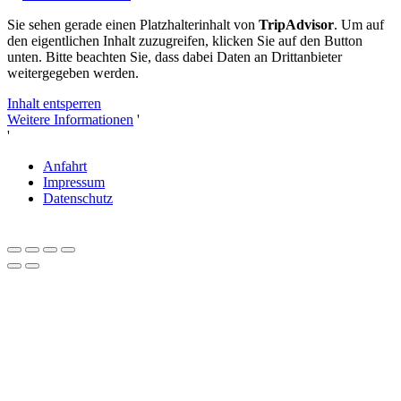
Sie sehen gerade einen Platzhalterinhalt von
TripAdvisor
. Um auf
den eigentlichen Inhalt zuzugreifen, klicken Sie auf den Button
unten. Bitte beachten Sie, dass dabei Daten an Drittanbieter
weitergegeben werden.
Inhalt entsperren
Weitere Informationen
'
'
Anfahrt
Impressum
Datenschutz
Close
this
module
Liebe Herbstliebhaber und Genießer*innen,
Feiern Sie mit uns 20 Jahre Tenuta delle Rose!
Sichern
Sie sich jetzt 20% Jubiläums-Rabatt
auf Ihren