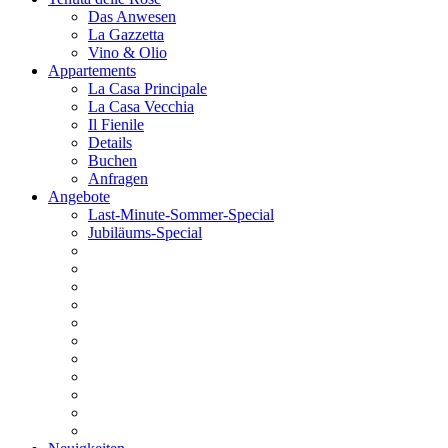
Das Anwesen
La Gazzetta
Vino & Olio
Appartements
La Casa Principale
La Casa Vecchia
Il Fienile
Details
Buchen
Anfragen
Angebote
Last-Minute-Sommer-Special
Jubiläums-Special