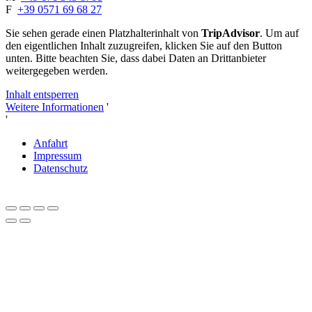
F
+39 0571 69 68 27
Sie sehen gerade einen Platzhalterinhalt von
TripAdvisor
. Um auf
den eigentlichen Inhalt zuzugreifen, klicken Sie auf den Button
unten. Bitte beachten Sie, dass dabei Daten an Drittanbieter
weitergegeben werden.
Inhalt entsperren
Weitere Informationen
'
'
Anfahrt
Impressum
Datenschutz
Close
this
module
Liebe Herbstliebhaber und Genießer*innen,
Feiern Sie mit uns 20 Jahre Tenuta delle Rose!
Sichern